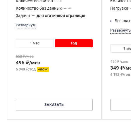
Количество сайтов
—
1
Количеств
Количество баз данных
—
∞
Нагрузка
Задачи
—
для статичной страницы
Бесплат
Развернуть
Развернуть
1 мес
год
1 м
550 ₽/мес
410 ₽/мес
495 ₽/мес
349 ₽/м
5 940 ₽/год
-660 ₽
4 192 ₽/год
ЗАКАЗАТЬ